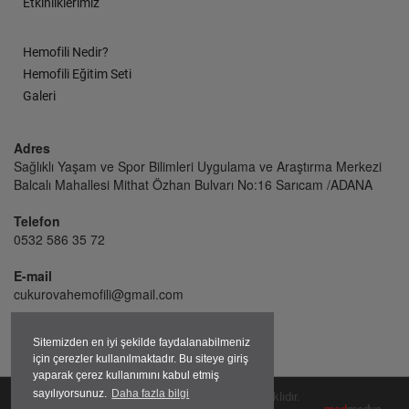
Etkinliklerimiz
Hemofili Nedir?
Hemofili Eğitim Seti
Galeri
Adres
Sağlıklı Yaşam ve Spor Bilimleri Uygulama ve Araştırma Merkezi
Balcalı Mahallesi Mithat Özhan Bulvarı No:16 Sarıcam /ADANA
Telefon
0532 586 35 72
E-mail
cukurovahemofili@gmail.com
Sitemizden en iyi şekilde faydalanabilmeniz
için çerezler kullanılmaktadır. Bu siteye giriş
yaparak çerez kullanımını kabul etmiş
sayılıyorsunuz.
Daha fazla bilgi
2026 Çukurova Hemofili Derneği © Her hakkı saklıdır.